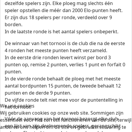
dezelfde spelers zijn. Elke ploeg mag slechts één
speler opstellen die méér dan 2000 Elo-punten heeft.
Er zijn dus 18 spelers per ronde, verdeeld over 9
borden.
In de laatste ronde is het aantal spelers onbeperkt.
De winnaar van het tornooi is de club die na de eerste
4 ronden het meeste punten heeft verzameld.
In de eerste drie ronden levert winst per bord 3
punten op, remise 2 punten, verlies 1 punt en forfait 0
punten.
In de vierde ronde behaalt de ploeg met het meeste
aantal bordpunten 15 punten, de tweede behaalt 12
punten en de derde 9 punten.
De vijfde ronde telt niet mee voor de puntentelling in
We use cookies
het tornooi.
Wij gebruiken cookies op onze web site. Sommigen zijn
Vóór de aanvang van het tornooi bezorgt elke club
essentieel voor het correct functioneren van de site, terwijl
een lijst van zijn deelnemende spelers, gerangschikt
anderen ons helpen om de site en gebruikerservaring te