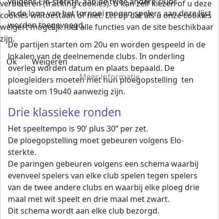
volgens Elo-sterkte, aan de twee andere clubs.
verbeteren (tracking cookies). U kan zelf kiezen of u deze
In de loop van het tornooi mogen spelers aan deze lijst
cookies wil toestaan of niet. Let op dat als u onze cookies
worden toegevoegd.
weigert mogelijk niet alle functies van de site beschikbaar
zijn.
De partijen starten om 20u en worden gespeeld in de
lokalen van de deelnemende clubs. In onderling
Ok
Weigeren
overleg worden datum en plaats bepaald. De
Meer informatie
ploegleiders moeten met hun ploegopstelling ten
laatste om 19u40 aanwezig zijn.
Drie klassieke ronden
Het speeltempo is 90’ plus 30” per zet.
De ploegopstelling moet gebeuren volgens Elo-
sterkte.
De paringen gebeuren volgens een schema waarbij
evenveel spelers van elke club spelen tegen spelers
van de twee andere clubs en waarbij elke ploeg drie
maal met wit speelt en drie maal met zwart.
Dit schema wordt aan elke club bezorgd.